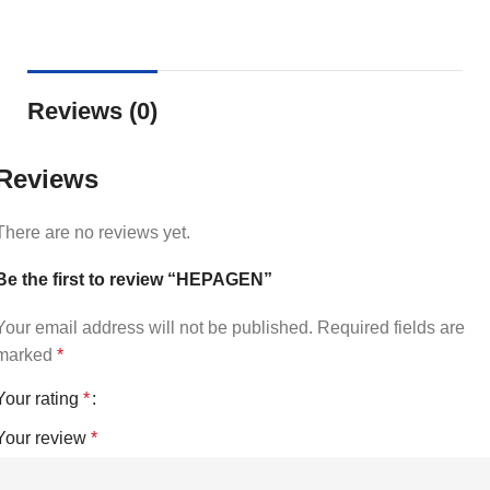
Reviews (0)
Reviews
There are no reviews yet.
Be the first to review “HEPAGEN”
Your email address will not be published.
Required fields are
marked
*
Your rating
*
Your review
*