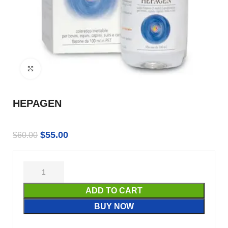
Click to enlarge
HEPAGEN
$
55.00
$
60.00
ADD TO CART
BUY NOW