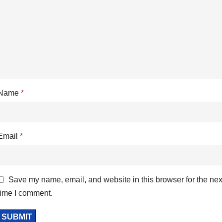
Name
*
Email
*
Save my name, email, and website in this browser for the nex
time I comment.